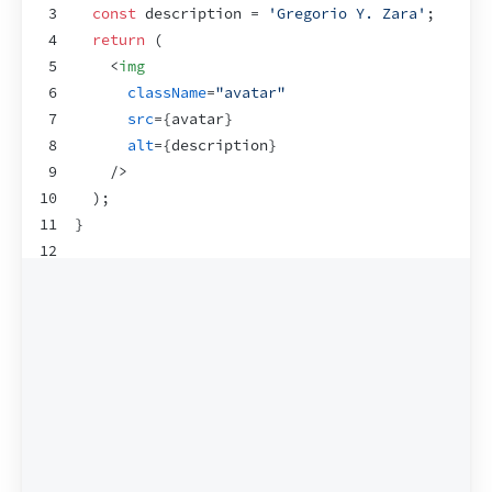
3
const
description
 = 
'Gregorio Y. Zara'
;
4
return
(
5
<
img
6
className
=
"avatar"
7
src
=
{
avatar
}
8
alt
=
{
description
}
9
/>
10
)
;
11
}
12