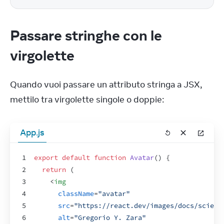
Passare stringhe con le
virgolette
Quando vuoi passare un attributo stringa a JSX, 
mettilo tra virgolette singole o doppie:
App.js
1
export
default
function
Avatar
(
)
{
2
return
(
3
<
img
4
className
=
"avatar"
5
src
=
"https://react.dev/images/docs/scient
6
alt
=
"Gregorio Y. Zara"