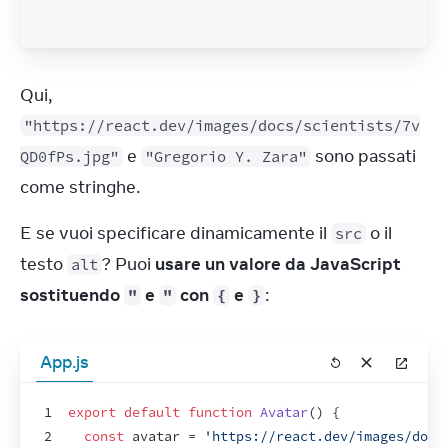
Qui, 
"https://react.dev/images/docs/scientists/7v
 e 
 sono passati 
QD0fPs.jpg"
"Gregorio Y. Zara"
come stringhe.
E se vuoi specificare dinamicamente il 
 o il 
src
testo 
? Puoi 
usare un valore da JavaScript 
alt
sostituendo 
 e 
 con 
 e 
:
"
"
{
}
App.js
1
export
default
function
Avatar
(
)
{
2
const
avatar
 = 
'https://react.dev/images/docs