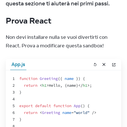
questa sezione ti aiuterà nei primi passi.
Prova React
Non devi installare nulla se vuoi divertirti con 
React. Prova a modificare questa sandbox!
App.js
1
function
Greeting
(
{
name
}
)
{
2
return
<
h1
>
Hello, 
{
name
}
</
h1
>
;
3
}
4
5
export
default
function
App
(
)
{
6
return
<
Greeting
name
=
"world"
/>
7
}
8